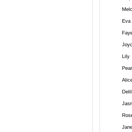
Mel
Eva
Fay
Joy
Lily
Pear
Alic
Deli
Jas
Ros
Jan