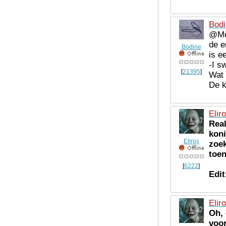
Bodi
@Mei
de e
Bodine
is e
-I s
[
21395
]
Wat 
De k
Elir
Real
koni
Eliros
zoek
toen
[
6222
]
Edit
Elir
Oh, 
voor