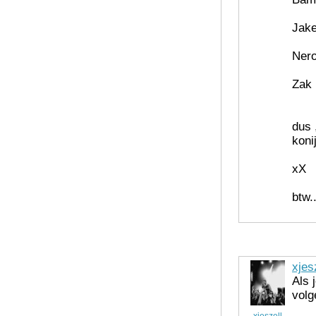
Jak
Ner
Zak
dus 
koni
xX
btw.
xjes
Als 
volg