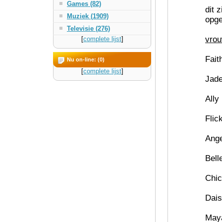
Games (82)
dit 
Muziek (1909)
opge
Televisie (276)
vrou
[
complete lijst
]
Fait
Nu on-line: (0)
[
complete lijst
]
Jad
Ally
Flic
Ange
Bell
Chi
Dai
May