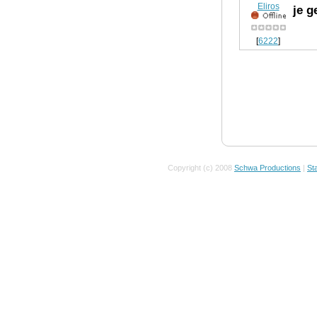
Eliros
je 
[
6222
]
Copyright (c) 2008
Schwa Productions
|
Sta