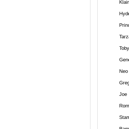
Klai
Hyd
Prin
Tarz
Tob
Gen
Neo
Gre
Joe
Rom
Stam
Bam