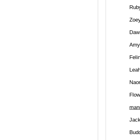
Rub
Zoe
Daw
Amy
Feli
Lea
Nao
Flow
mann
Jac
Bud