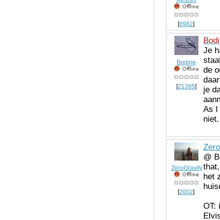
xjeszell
[
8982
]
Bodi
Je h
staa
Bodine
de o
daar
[
21395
]
je d
aanm
As I
niet
Zero
@ Bo
that
ZeroGravity
het 
huis
[
2002
]
OT: 
Elvi