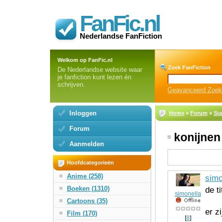
FanFic.nl
Nederlandse FanFiction
Welkom op FanFic.nl
Zoek FanFiction
De Nederlandse website waar
je fanfiction kunt lezen én
schrijven.
Geavanceerd Zoe
Inloggen
Home
»
Forum
»
St
Forum
konijne
Aanmelden
Hoofdcategorieën
Anime (258)
simo
Boeken (1310)
de t
simonella
Cartoons (35)
er z
Film (170)
[
8
]