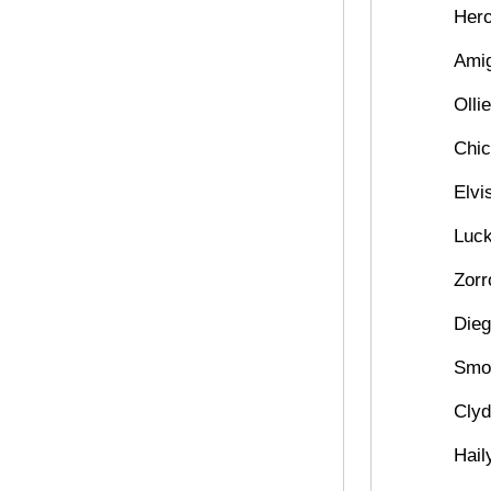
Her
Ami
Ollie
Chi
Elvi
Luc
Zorr
Die
Smo
Cly
Hail