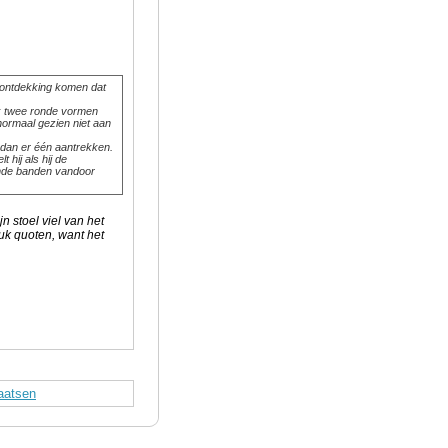
de ontdekking komen dat
ek twee ronde vormen
normaal gezien niet aan
 dan er één aantrekken.
 hij als hij de
ende banden vandoor
n stoel viel van het
tuk quoten, want het
laatsen