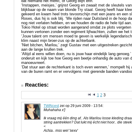
dat niemand het merkt, of Georg blijft erin.
‘Instappen, meisjes,’ grijnst Georg en zwaait met de sleutels va
blijkbaar op de naam van blonde Try staat. Georg heeft haar kle
gekeerd en kwam heel trots tevoorschijn met een jeans en een s
Roses, dus hij is ook blij. ‘We rijden naar Duitsland in de hoop da
nog niet verlaten hebben, en we houden de radio de hele tijd aan
Tokio Hotel op straat worden aangerand omdat ze plots vergeten
kunnen vertonen zonder een regiment lijfwachten, zullen we het 
‘Jouw talent om mensen moed te geven is werkelijk legendarisch,’
klim naast mijn broer-zus op de achterbank.
‘Niet bitchen, Marilou,’ zegt Gustav met een uitgestreken gezicht e
aan de lange krullen trek.
‘Altijd al eens willen doen, nu is jouw haar eindelijk lang genoeg.
onderuit en kijk toe hoe Georg een beetje onhandig de auto van d
manoeuvreert.
‘Dat stuur aan de rechterkant is toch even wennen,’ mompelt hij 
van de buren ramt en er vervolgens met gierende banden vandoo
Reacties:
1
2
3
TWINcest
zei op 29 juni 2009 - 13:54:
Muhahaha x']
Ik vraag mij één ding af.. Als Marilou losse kleding draa
string aantrekken? Dat lukt mij écht niet hoor.. die stee
<
Achja.. mss wel 'sexy'