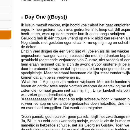
Day One ((Boys))
Ik kreun mezelf wakker, mijn hoofd voelt alsof het gaat ontploffe
erger. Ik heb gisteren toch niks gedronken? Ik hoop dat Bill aspirin
heeft zitten, want op deze manier kan ik geen songs schrijven.
Gelukkig heb ik één trouwe vriend op wie ik altijd kan rekenen als
Nog steeds met gesloten ogen draai ik me op mijn rug en schuif 
de deken…
Er zijn veel dingen die een vent niet wil voelen als hij net wakker
ongeschoren wangen van zijn bassist die met zijn dronken kop bi
gesukkeld (achttiende verjaardag van Gustav, niet vragen) of een
hem eraan herinnert dat hij zich de avond ervoor onsterfelijk bel
door te proberen bewijzen dat hij een salto kan springen in de z
speelpleintje. Maar helemaal bovenaan die lijst staat zonder twijf
komen dat zijn penis verdwenen is.
‘What the...’ Mijn ogen zijn meteen wijdopen. Met beide handen v
boven en ontdek twee ronde vormen waarvan de aanraking me nie
zitten die normaal gezien niet aan mijn lijf. En er kriebelt iets op
wat zeker geen dreadlocks zijn.
‘Aaaaaaaaaaaahh!’ In reactie op mijn schreeuw hoor ik meteen
ik veer rechtop en drie andere gedaantes doen hetzelfde. Drie me
en even hard teruggillen. Dat wordt een migraine.
‘Geen paniek, geen paniek, geen paniek,’ blijft het zwartharige m
Ja, Bill is nu echt een zwartharig meisje, maar ik zie de humor er 
namelijk in hetzelfde schuitje, net als Georg en Gustav. Toen we 
de ontdekking kwamen dat we niet alleen de gedaantes hadden 