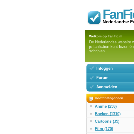
FanFi
Nederlandse F
Welkom op FanFic.nl
De Nederlandse website 
je fanfiction kunt lezen én
schrijven.
Inloggen
Forum
Aanmelden
Hoofdcategorieën
Anime (258)
Boeken (1310)
Cartoons (35)
Film (170)