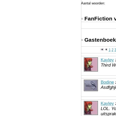
Aantal woorden:
FanFiction
Gastenboek
1
2
Kayley
z
Third W
Bodine
z
Asdfghj
Kayley
z
LOL. Yo
uitspra