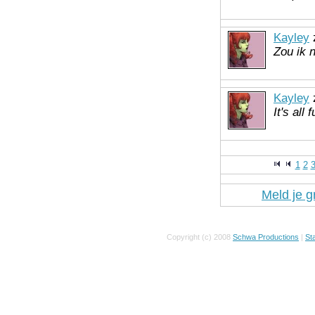
Kayley
z
Zou ik 
Kayley
z
It's all
1
2
Meld je g
Copyright (c) 2008
Schwa Productions
|
Sta