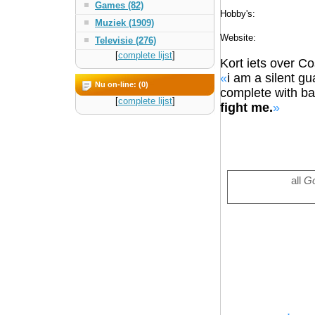
Games (82)
Hobby's:
Muziek (1909)
Website:
Televisie (276)
[
complete lijst
]
Kort iets over C
«
i am a silent gu
Nu on-line: (0)
complete with ba
[
complete lijst
]
fight me.
»
all
G