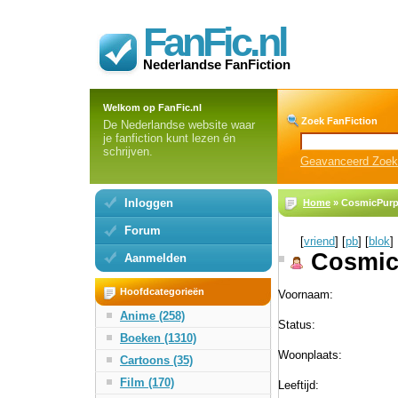
FanFic.nl
Nederlandse FanFiction
Welkom op FanFic.nl
Zoek FanFiction
De Nederlandse website waar
je fanfiction kunt lezen én
schrijven.
Geavanceerd Zoe
Inloggen
Home
» CosmicPurp
Forum
[
vriend
] [
pb
] [
blok
]
Cosmi
Aanmelden
Hoofdcategorieën
Voornaam:
Anime (258)
Status:
Boeken (1310)
Woonplaats:
Cartoons (35)
Film (170)
Leeftijd: