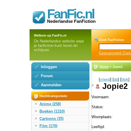
FanFic.nl
Nederlandse FanFiction
Welkom op FanFic.nl
Zoek FanFiction
De Nederlandse website waar
je fanfiction kunt lezen én
schrijven.
Geavanceerd Zoe
Inloggen
Home
» Jopie2
Forum
[
vriend
] [
pb
] [
blok
]
Jopie2
Aanmelden
Hoofdcategorieën
Voornaam:
Anime (258)
Status:
Boeken (1310)
Woonplaats:
Cartoons (35)
Film (170)
Leeftijd: