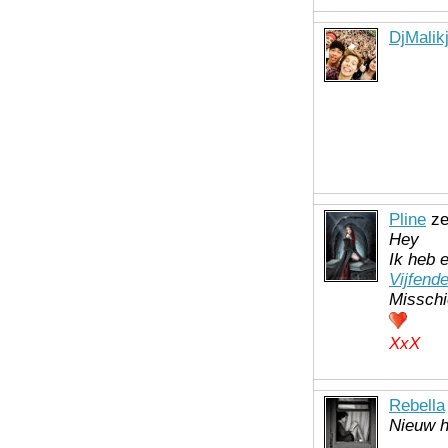
DjMalik
Pline
ze
Hey
Ik heb 
Vijfende
Misschie
XxX
Rebella
Nieuw h