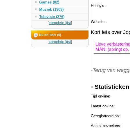
Games (82)
Hobby's:
Muziek (1909)
Televisie (276)
Website:
[
complete lijst
]
Kort iets over Jo
Nu on-line: (0)
[
complete lijst
]
Lieve verbasterin
MAN: (springt op, 
-Terug van weggew
Statistieke
Tijd on-line:
Laatst on-line:
Geregistreerd op:
Aantal bezoekers: