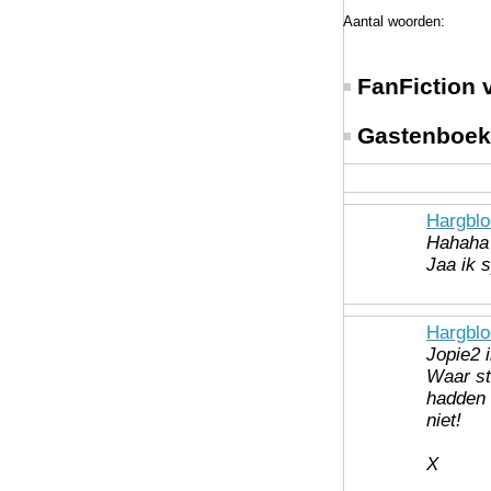
Aantal woorden:
FanFiction 
Gastenboek
Hargbl
Hahaha 
Jaa ik 
Hargbl
Jopie2 i
Waar st
hadden 
niet!
X