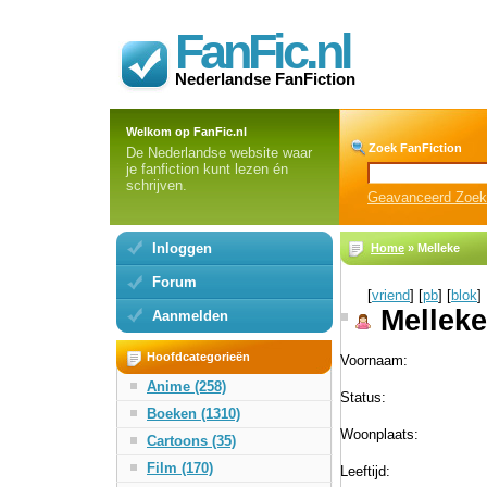
FanFic.nl
Nederlandse FanFiction
Welkom op FanFic.nl
Zoek FanFiction
De Nederlandse website waar
je fanfiction kunt lezen én
schrijven.
Geavanceerd Zoe
Inloggen
Home
» Melleke
Forum
[
vriend
] [
pb
] [
blok
]
Melleke
Aanmelden
Hoofdcategorieën
Voornaam:
Anime (258)
Status:
Boeken (1310)
Woonplaats:
Cartoons (35)
Film (170)
Leeftijd: