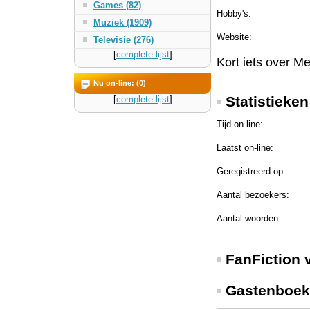
Games (82)
Hobby's:
Muziek (1909)
Website:
Televisie (276)
[
complete lijst
]
Kort iets over Me
Nu on-line: (0)
Statistieke
[
complete lijst
]
Tijd on-line:
Laatst on-line:
Geregistreerd op:
Aantal bezoekers:
Aantal woorden:
FanFiction 
Gastenboek