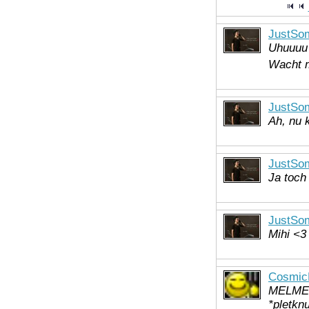
JustSo
Uhuuuu
Wacht m
JustSo
Ah, nu 
JustSo
Ja toch
JustSo
Mihi <3
Cosmic
MELMELM
*pletknu