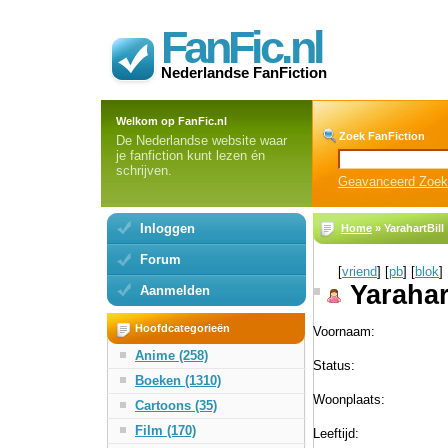
FanFic.nl
Nederlandse FanFiction
Welkom op FanFic.nl
Zoek FanFiction
De Nederlandse website waar
je fanfiction kunt lezen én
schrijven.
Geavanceerd Zoe
Inloggen
Home
» YarahartBill
Forum
[
vriend
] [
pb
] [
blok
]
Yarahar
Aanmelden
Hoofdcategorieën
Voornaam:
Anime (258)
Status:
Boeken (1310)
Woonplaats:
Cartoons (35)
Film (170)
Leeftijd: