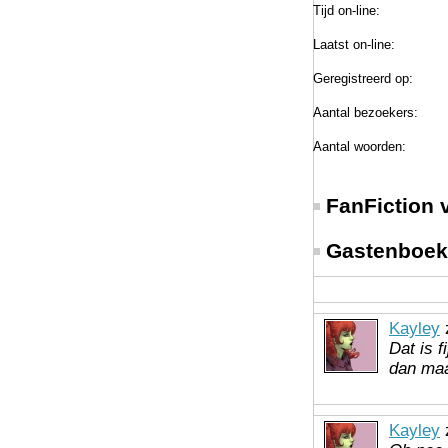
Tijd on-line:
Laatst on-line:
Geregistreerd op:
Aantal bezoekers:
Aantal woorden:
FanFiction 
Gastenboek 
Kayley
z
Dat is f
dan maa
Kayley
z