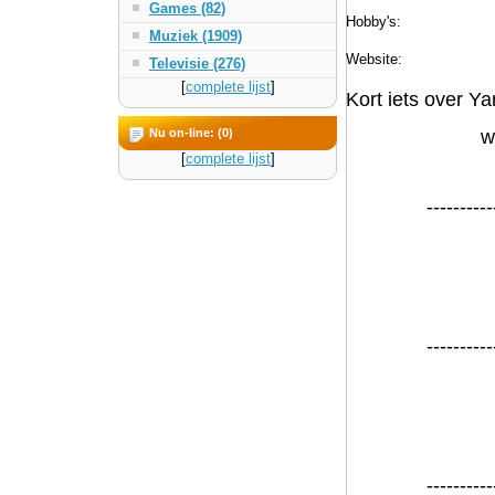
Games (82)
Hobby's:
Muziek (1909)
Website:
Televisie (276)
[
complete lijst
]
Kort iets over Yar
Nu on-line: (0)
w
[
complete lijst
]
----------
----------
----------