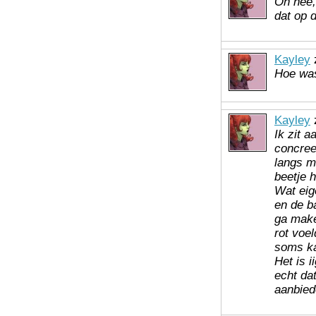
Oh nee,
dat op d
Kayley
z
Hoe was
Kayley
z
Ik zit a
concree
langs mi
beetje h
Wat eig
en de b
ga make
rot voe
soms ka
Het is i
echt da
aanbied