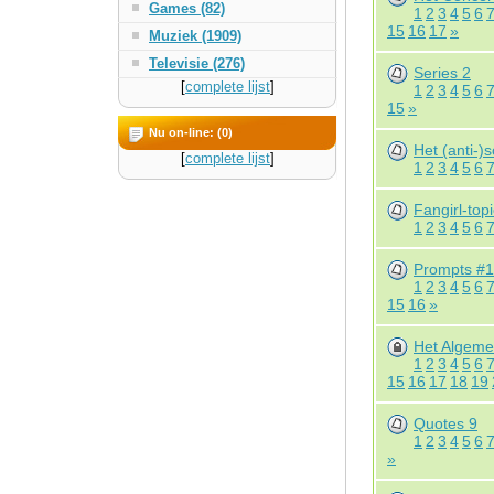
Games (82)
1
2
3
4
5
6
15
16
17
»
Muziek (1909)
Televisie (276)
Series 2
[
complete lijst
]
1
2
3
4
5
6
15
»
Nu on-line: (0)
Het (anti-)
[
complete lijst
]
1
2
3
4
5
6
Fangirl-topi
1
2
3
4
5
6
Prompts #1
1
2
3
4
5
6
15
16
»
Het Algemen
1
2
3
4
5
6
15
16
17
18
19
Quotes 9
1
2
3
4
5
6
»