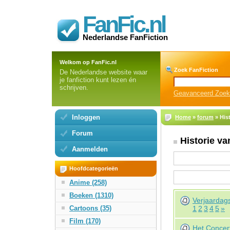
FanFic.nl
Nederlandse FanFiction
Welkom op FanFic.nl
Zoek FanFiction
De Nederlandse website waar
je fanfiction kunt lezen én
schrijven.
Geavanceerd Zoe
Inloggen
Home
»
forum
» His
Forum
Historie v
Aanmelden
Hoofdcategorieën
Anime (258)
Boeken (1310)
Verjaardags
Cartoons (35)
1
2
3
4
5
»
Film (170)
Het Concert