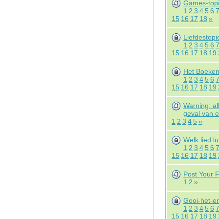
Games-top
1
2
3
4
5
6
15
16
17
18
»
Liefdestopi
1
2
3
4
5
6
15
16
17
18
19
Het Boeken
1
2
3
4
5
6
15
16
17
18
19
Warning: al
geval van e
1
2
3
4
5
»
Welk lied lu
1
2
3
4
5
6
15
16
17
18
19
Post Your 
1
2
»
Gooi-het-er
1
2
3
4
5
6
15
16
17
18
19