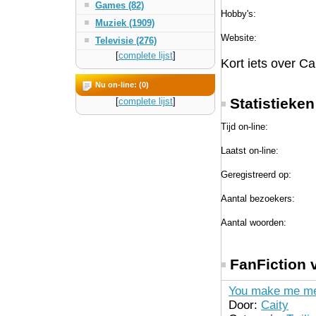
Games (82)
Hobby's:
Muziek (1909)
Website:
Televisie (276)
[
complete lijst
]
Kort iets over Cai
Nu on-line: (0)
Statistieken
[
complete lijst
]
Tijd on-line:
Laatst on-line:
Geregistreerd op:
Aantal bezoekers:
Aantal woorden:
FanFiction 
You make me me f
Door:
Caity