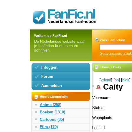
FanFic.nl
Nederlandse FanFiction
Welkom op FanFic.nl
Zoek FanFiction
De Nederlandse website waar
je fanfiction kunt lezen én
schrijven.
Geavanceerd Zoe
Inloggen
Home
» Caity
Forum
[
vriend
] [
pb
] [
blok
]
Caity
Aanmelden
Hoofdcategorieën
Voornaam:
Anime (258)
Status:
Boeken (1310)
Woonplaats:
Cartoons (35)
Film (170)
Leeftijd: