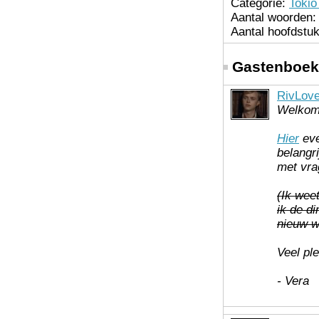
Categorie:
Tokio
Aantal woorden:
Aantal hoofdstu
Gastenboek
RivLov
Welkom
Hier
eve
belangr
met vrag
(Ik weet
ik de d
nieuw w
Veel ple
- Vera