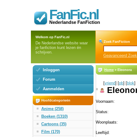
FanFic.nl
Nederlandse FanFiction
Welkom op FanFic.nl
Zoek FanFiction
De Nederlandse website waar
je fanfiction kunt lezen én
schrijven.
Geavanceerd Zoe
Inloggen
Home
» Eleonora
Forum
[
vriend
] [
pb
] [
blok
]
Eleono
Aanmelden
Hoofdcategorieën
Voornaam:
Anime (258)
Status:
Boeken (1310)
Woonplaats:
Cartoons (35)
Film (170)
Leeftijd: