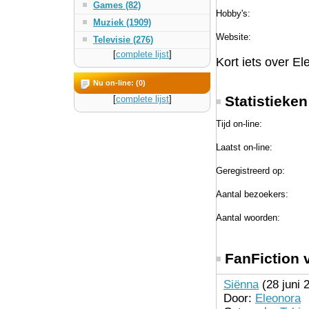
Games (82)
Hobby's:
Muziek (1909)
Website:
Televisie (276)
[
complete lijst
]
Kort iets over El
Nu on-line: (0)
Statistieke
[
complete lijst
]
Tijd on-line:
Laatst on-line:
Geregistreerd op:
Aantal bezoekers:
Aantal woorden:
FanFiction 
Siënna
(28 juni 
Door:
Eleonora