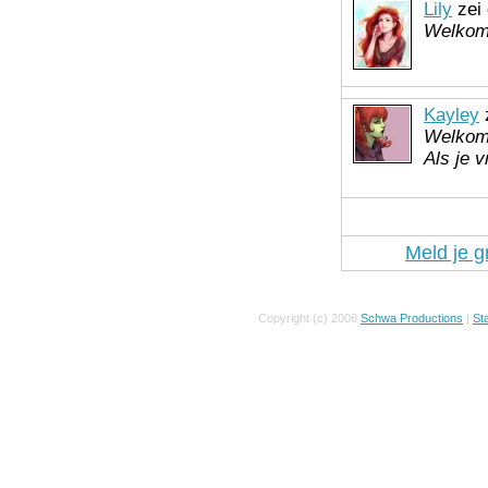
Lily
zei 
Welkom
Kayley
z
Welkom
Als je v
Meld je g
Copyright (c) 2008
Schwa Productions
|
Sta