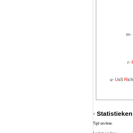
m-
r-
u-
U
s5
R
ich
Statistieke
Tijd on-line: