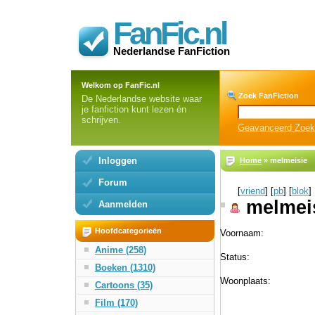
FanFic.nl
Nederlandse FanFiction
Welkom op FanFic.nl
Zoek FanFiction
De Nederlandse website waar
je fanfiction kunt lezen én
schrijven.
Geavanceerd Zoe
Inloggen
Home
» melmeisie
Forum
[
vriend
] [
pb
] [
blok
]
melmei
Aanmelden
Hoofdcategorieën
Voornaam:
Anime (258)
Status:
Boeken (1310)
Woonplaats:
Cartoons (35)
Film (170)