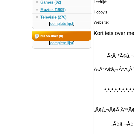
Leeftijd:
Games (82)
Muziek (1909)
Hobby's:
Televisie (276)
Website:
[
complete lijst
]
Kort iets over me
Nu on-line: (0)
[
complete lijst
]
Ã‹Å“*Ã¢â‚¬
Ã‹Å“Ã¢â‚¬Â*Ã‚Â
*.*.*.*.*.*.*.*.
.Ã¢â‚¬Â¢Ã‚Â°*Ã¢
.Ã¢â‚¬Â¢