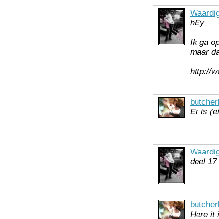
Waardig
hEy
Ik ga o
maar da
http://
butcher
Er is (e
Waardig
deel 17 
butcher
Here it 