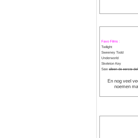
Favo Films :
Twilight
Sweeney Todd
Underworld
Skeleton Key
Saw
alleen de eerste dele
En nog veel ve
noemen maa