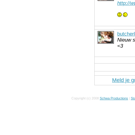
http://
butcher
Nieuw s
<3
Meld je g
Copyright (c) 2008
Schwa Productions
|
Sta