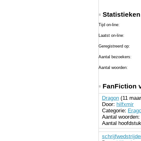
Statistieken
Tijd on-line:
Laatst on-line:
Geregistreerd op:
Aantal bezoekers:
Aantal woorden:
FanFiction 
Dragon
(11 maar
Door:
hilfxmir
Categorie:
Erag
Aantal woorden:
Aantal hoofdstu
schrijfwedstrijde