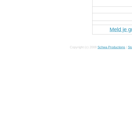
Meld je g
Copyright (c) 2008
Schwa Productions
|
Sta