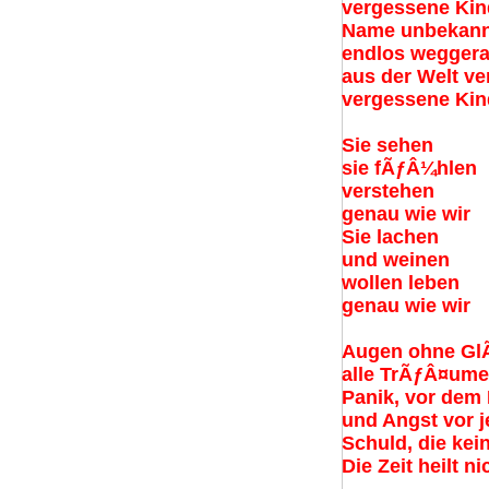
vergessene Kin
Name unbekann
endlos wegger
aus der Welt ve
vergessene Kin
Sie sehen
sie fÃƒÂ¼hlen
verstehen
genau wie wir
Sie lachen
und weinen
wollen leben
genau wie wir
Augen ohne G
alle TrÃƒÂ¤ume
Panik, vor dem 
und Angst vor 
Schuld, die kein
Die Zeit heilt ni