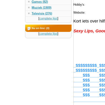
Games (82)
Hobby's:
Muziek (1909)
Website:
Televisie (276)
[
complete lijst
]
Kort iets over hil
Nu on-line: (0)
Sexy Lips, Good 
[
complete lijst
]
_$$$$$$$$$_$$
_$$$$$$$$$_$$
____$$$____$$
____$$$____$$
____$$$____$$
____$$$____$$
____$$$____$$
_____________
_____________