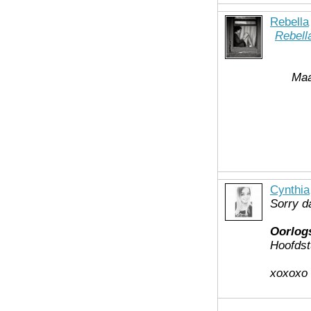
Rebella
Rebell
Maa
Cynthia
Sorry d
Oorlog
Hoofdstu
xoxoxo