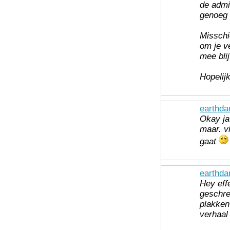
de admi
genoeg 
Misschi
om je v
mee bli
Hopelijk
earthda
Okay ja
maar. v
gaat
earthda
Hey eff
geschrev
plakken 
verhaal 