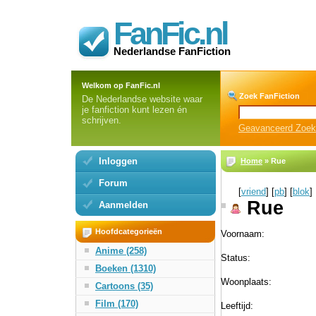
FanFic.nl
Nederlandse FanFiction
Welkom op FanFic.nl
Zoek FanFiction
De Nederlandse website waar
je fanfiction kunt lezen én
schrijven.
Geavanceerd Zoe
Inloggen
Home
» Rue
Forum
[
vriend
] [
pb
] [
blok
]
Rue
Aanmelden
Hoofdcategorieën
Voornaam:
Anime (258)
Status:
Boeken (1310)
Woonplaats:
Cartoons (35)
Film (170)
Leeftijd: