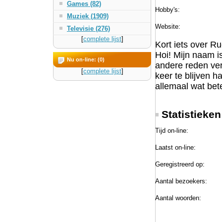
Games (82)
Hobby's:
Muziek (1909)
Website:
Televisie (276)
[
complete lijst
]
Kort iets over Ru
Hoi! Mijn naam is
Nu on-line: (0)
andere reden verd
[
complete lijst
]
keer te blijven h
allemaal wat bet
Statistieke
Tijd on-line:
Laatst on-line:
Geregistreerd op:
Aantal bezoekers:
Aantal woorden: